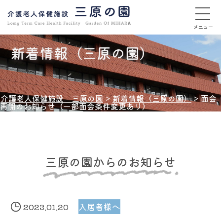
メニュー
新着情報（三原の園）
介護老人保健施設 三原の園
>
新着情報（三原の園）
>
面会
再開のお知らせ（一部面会条件変更あり）
三原の園からのお知らせ
2023.01.20
入居者様へ