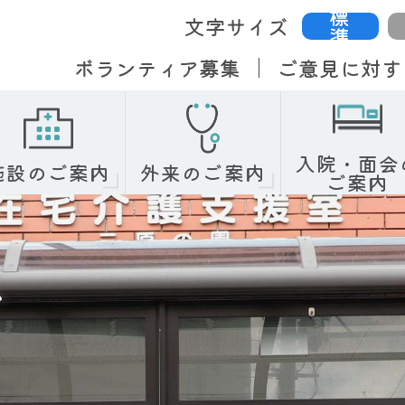
標
文字サイズ
準
ボランティア募集
ご意見に対す
入院・面会
施設のご案内
外来のご案内
ご案内
ス