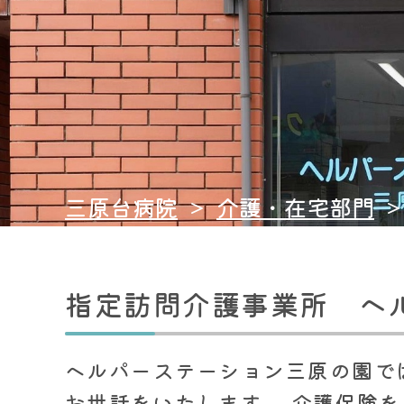
三原台病院
>
介護・在宅部門
指定訪問介護事業所 ヘ
ヘルパーステーション三原の園で
お世話をいたします。 介護保険