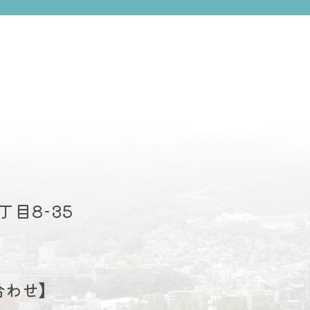
事業所 ヘルパーステーション三原
事業所 ヘルパーステーション三原の園
テーション三原の園 重要事項説明
テーション三原の園 重要事項説明書
の園 運営規程
の園 運営規程
丁目8-35
の園 重要事項説明書
の園 重要事項説明書
の園 介護予防訪問介護相当サービ
合わせ】