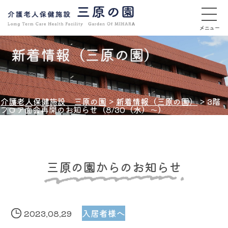
メニュー
新着情報（三原の園）
介護老人保健施設 三原の園
>
新着情報（三原の園）
>
3階
フロア面会再開のお知らせ（8/30（水）～）
三原の園からのお知らせ
2023.08.29
入居者様へ