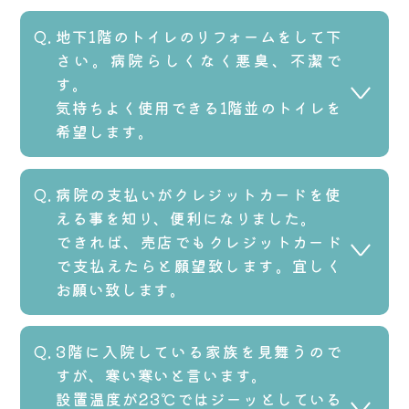
2026.01.07
地下1階のトイレのリフォームをして下
マニュアルを修正しました。
さい。病院らしくなく悪臭、不潔で
す。
気持ちよく使用できる1階並のトイレを
希望します。
2019.03.12
病院の支払いがクレジットカードを使
ご迷惑をお掛けし申し訳ございませ
える事を知り、便利になりました。
できれば、売店でもクレジットカード
ん。
で支払えたらと願望致します。宜しく
ご指摘のトイレですが、改装を検討し
お願い致します。
ております。今しばらくお待ちくださ
い。
2019.01.15
3階に入院している家族を見舞うので
ご意見ありがとうございます。
すが、寒い寒いと言います。
設置温度が23℃ではジーッとしている
院内の売店は外部委託になりますの