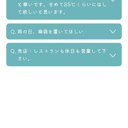
と寒いです。せめて25℃くらいにはし
で、利用者様からの要望をお伝えし、
て欲しいと思います。
検討を要請いたします。
2019.01.12
雨の日、傘袋を置いてほしい
ご意見ありがとうございます。
3階病棟の病室を確認させてもらいまし
2018.11.17
売店・レストランも休日も営業して下
た。設定温度は適性であると考えられ
ご意見ありがとうございます。
さい。
ますが、ベッドの位置や時間帯によっ
傘の水滴による転倒事故防止のため傘
て窓からの冷気が伝わる事がわかりま
の持込みはご遠慮いただくよう、玄関
2018.11.11
した。寒い時は職員に伝えて頂ければ
先に傘立てを設置しております。おな
少し前のご意見になりますが同様のご
温度調節に対応いたします。
じ理由から傘袋も設置しておりませ
意見が続きましたので掲載させていた
ん。今後、傘袋を設置していない理由
だきます。
を掲示などでお知らせしていきます。
ご意見ありがとうございます。
皆様のご理解とご協力をお願い致しま
売店・レストランの土日や祝日の営業
す。
ですが、委託している外部の業者へ皆