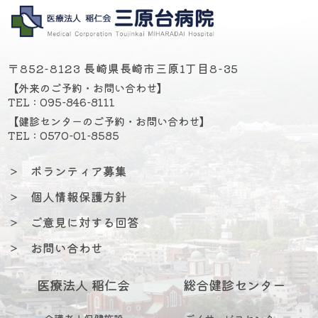
様のご意見を伝え、営業を検討するよ
う依頼しております。
しかしながら、予想される利用者の数
〒852-8123 長崎県長崎市三原1丁目8-35
や人材の問題などから土日祝の営業は
【外来のご予約・お問い合わせ】
難しいようです。
TEL : 095-846-8111
【健診センターのご予約・お問い合わせ】
TEL : 0570-01-8585
＞
ボランティア募集
＞
個人情報保護方針
＞
ご意見に対する回答
＞
お問い合わせ
医療法人 稲仁会
総合健診センター