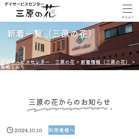
メニュー
新着一覧（三原の花）
デイサービスセンター 三原の花
>
新着情報（三原の花）
>
長崎くんち
三原の花からのお知らせ
2024.10.10
利用者様へ